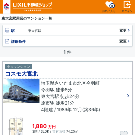
0
お気に入り
ログイン
東大宮駅周辺のマンション一覧
変更
駅
東大宮駅
変更
詳細条件
1
件
中古マンション
コスモ大宮北
埼玉県さいたま市北区今羽町
今羽駅 徒歩8分
東大宮駅 徒歩24分
原市駅 徒歩21分
4階建 / 1989年 12月(築36年)
1,880
万円
3階 / 3LDK /
専有面積
74.25㎡