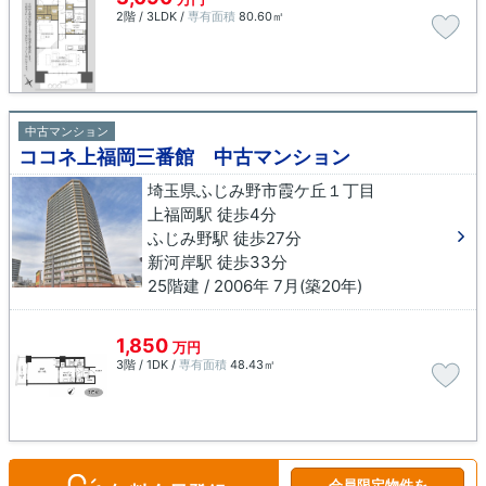
2階 / 3LDK /
専有面積
80.60㎡
中古マンション
ココネ上福岡三番館 中古マンション
埼玉県ふじみ野市霞ケ丘１丁目
上福岡駅 徒歩4分
ふじみ野駅 徒歩27分
新河岸駅 徒歩33分
25階建 / 2006年 7月(築20年)
1,850
万円
3階 / 1DK /
専有面積
48.43㎡
会員限定物件を