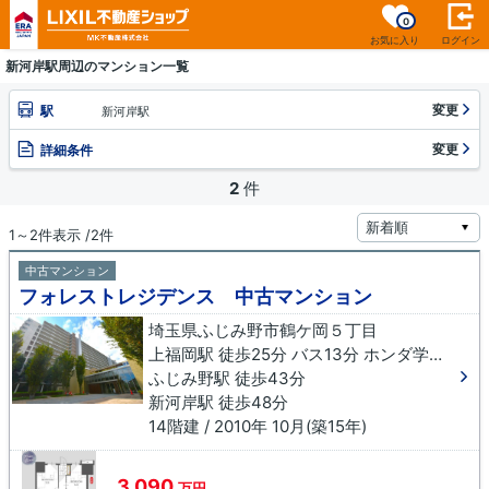
0
お気に入り
ログイン
新河岸駅周辺のマンション一覧
変更
駅
新河岸駅
変更
詳細条件
2
件
1～2件表示 /2件
中古マンション
フォレストレジデンス 中古マンション
埼玉県ふじみ野市鶴ケ岡５丁目
上福岡駅 徒歩25分 バス13分 ホンダ学園前下車 徒歩9分
ふじみ野駅 徒歩43分
新河岸駅 徒歩48分
14階建 / 2010年 10月(築15年)
3,090
万円