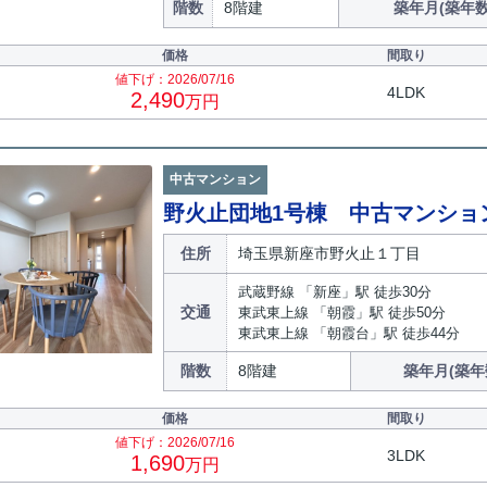
階数
8階建
築年月(築年数
価格
間取り
値下げ：2026/07/16
4LDK
2,490
万円
中古マンション
野火止団地1号棟 中古マンショ
住所
埼玉県新座市野火止１丁目
武蔵野線 「新座」駅 徒歩30分
交通
東武東上線 「朝霞」駅 徒歩50分
東武東上線 「朝霞台」駅 徒歩44分
階数
8階建
築年月(築年
価格
間取り
値下げ：2026/07/16
3LDK
1,690
万円