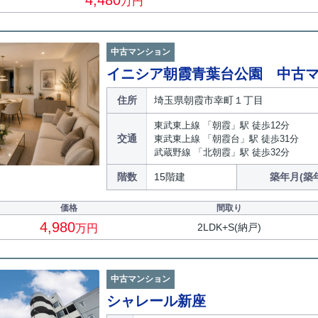
4,480
万円
中古マンション
イニシア朝霞青葉台公園 中古
住所
埼玉県朝霞市幸町１丁目
東武東上線 「朝霞」駅 徒歩12分
交通
東武東上線 「朝霞台」駅 徒歩31分
武蔵野線 「北朝霞」駅 徒歩32分
階数
15階建
築年月(築
価格
間取り
4,980
2LDK+S(納戸)
万円
中古マンション
シャレール新座