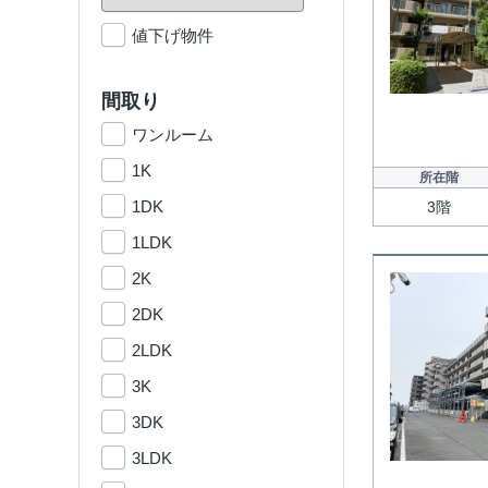
値下げ物件
間取り
ワンルーム
1K
所在階
1DK
3階
1LDK
2K
2DK
2LDK
3K
3DK
3LDK