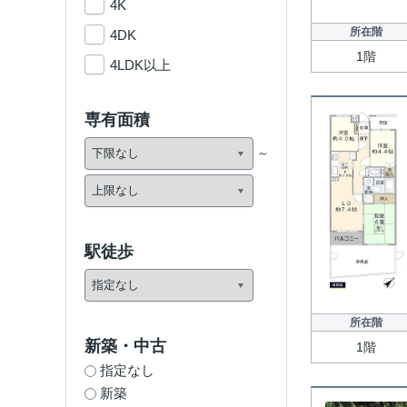
4K
所在階
4DK
1階
4LDK以上
専有面積
駅徒歩
所在階
新築・中古
1階
指定なし
新築