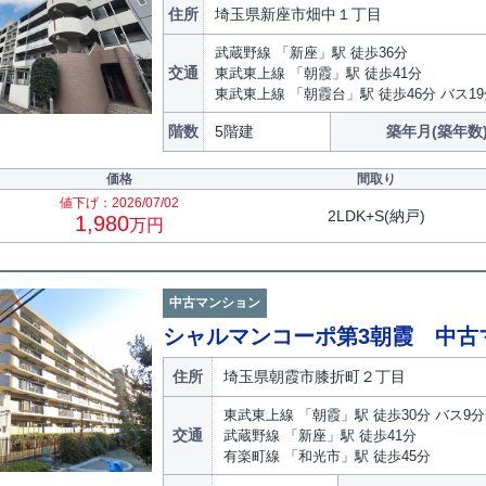
住所
埼玉県新座市畑中１丁目
武蔵野線 「新座」駅 徒歩36分
交通
東武東上線 「朝霞」駅 徒歩41分
東武東上線 「朝霞台」駅 徒歩46分 バス1
階数
5階建
築年月(築年数
価格
間取り
値下げ：2026/07/02
2LDK+S(納戸)
1,980
万円
中古マンション
シャルマンコーポ第3朝霞 中古
住所
埼玉県朝霞市膝折町２丁目
東武東上線 「朝霞」駅 徒歩30分 バス9分
交通
武蔵野線 「新座」駅 徒歩41分
有楽町線 「和光市」駅 徒歩45分