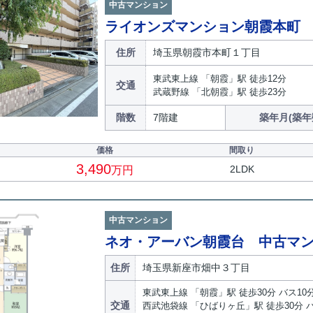
中古マンション
ライオンズマンション朝霞本町
住所
埼玉県朝霞市本町１丁目
東武東上線 「朝霞」駅 徒歩12分
交通
武蔵野線 「北朝霞」駅 徒歩23分
階数
7階建
築年月(築年
価格
間取り
3,490
2LDK
万円
中古マンション
ネオ・アーバン朝霞台 中古マ
住所
埼玉県新座市畑中３丁目
東武東上線 「朝霞」駅 徒歩30分 バス10
交通
西武池袋線 「ひばりヶ丘」駅 徒歩30分 バ