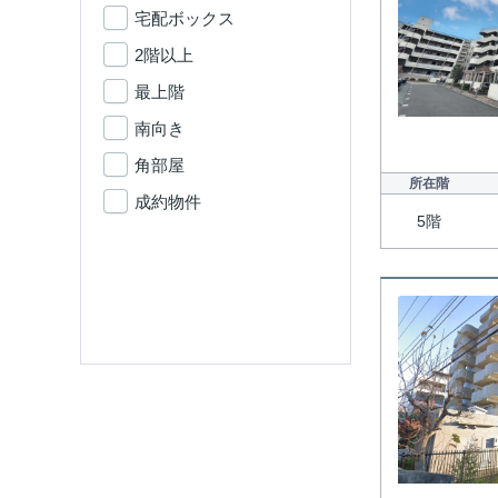
宅配ボックス
2階以上
最上階
南向き
角部屋
所在階
成約物件
5階