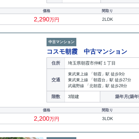
価格
間取り
2,290
2LDK
万円
中古マンション
コスモ朝霞 中古マンション
住所
埼玉県朝霞市仲町１丁目
東武東上線 「朝霞」駅 徒歩9分
交通
東武東上線 「朝霞台」駅 徒歩27分
武蔵野線 「北朝霞」駅 徒歩28分
階数
3階建
築年月(築年
価格
間取り
2,200
3LDK
万円