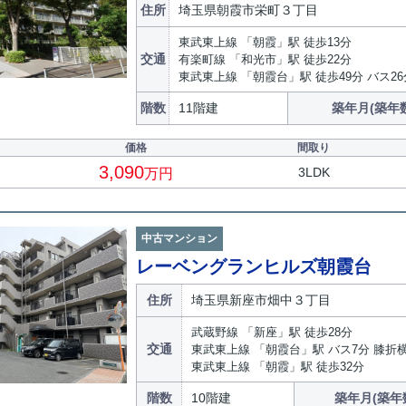
住所
埼玉県朝霞市栄町３丁目
東武東上線 「朝霞」駅 徒歩13分
交通
有楽町線 「和光市」駅 徒歩22分
東武東上線 「朝霞台」駅 徒歩49分 バス2
階数
11階建
築年月(築年
価格
間取り
3,090
3LDK
万円
中古マンション
レーベングランヒルズ朝霞台
住所
埼玉県新座市畑中３丁目
武蔵野線 「新座」駅 徒歩28分
交通
東武東上線 「朝霞台」駅 バス7分 膝折
東武東上線 「朝霞」駅 徒歩32分
階数
10階建
築年月(築年