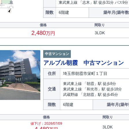
東武東上線 「志木」駅 徒歩31分 バス9分
階数
6階建
築年月(築年数
価格
間取り
2,480
3LDK
万円
中古マンション
アルブル朝霞 中古マンション
住所
埼玉県朝霞市栄町１丁目
東武東上線 「朝霞」駅 徒歩8分
交通
東武東上線 「和光市」駅 徒歩18分
武蔵野線 「北朝霞」駅 徒歩45分
階数
6階建
築年月(築年
価格
間取り
値下げ：2026/07/09
3LDK