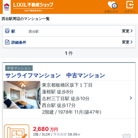
0
お気に入り
ログイン
西台駅周辺のマンション一覧
変更
駅
西台駅
変更
詳細条件
1
件
中古マンション
サンライフマンション 中古マンション
東京都板橋区坂下１丁目
蓮根駅 徒歩8分
志村三丁目駅 徒歩10分
西台駅 徒歩17分
2階建 / 1978年 11月(築47年)
2,680
万円
2階 / 3LDK /
専有面積
58.06㎡