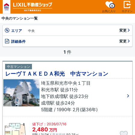
0
お気に入り
ログイン
中央のマンション一覧
変更
エリア
中央
変更
詳細条件
1
件
中古マンション
レーヴＴＡＫＥＤＡ和光 中古マンション
埼玉県和光市中央１丁目
和光市駅 徒歩11分
地下鉄成増駅 徒歩23分
成増駅 徒歩24分
5階建 / 1990年 2月(築36年)
値下げ：2026/07/16
2,480
万円
5階 / 2LDK /
専有面積
50.25㎡