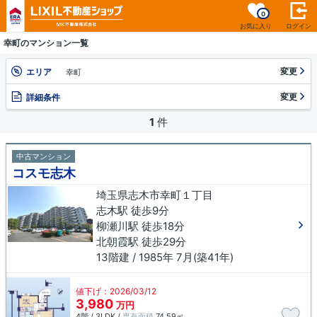
0
お気に入り
ログイン
幸町のマンション一覧
変更
エリア
幸町
変更
詳細条件
1
件
中古マンション
コスモ志木
埼玉県志木市幸町１丁目
志木駅 徒歩9分
柳瀬川駅 徒歩18分
北朝霞駅 徒歩29分
13階建 / 1985年 7月(築41年)
値下げ：2026/03/12
3,980
万円
4階 / 3LDK /
専有面積
74.59㎡