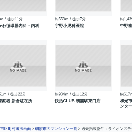
ｍ / 徒歩11分
約553ｍ / 徒歩7分
約1,43
かわ循環器内科・内科
宇野小児科医院
中野
51ｍ / 徒歩22分
約934ｍ / 徒歩12分
約617
警察署 新倉駐在所
快活CLUB 朝霞駅東口店
和光市
ンタ
市区町村選択画面
朝霞市のマンション一覧
過去掲載物件：ライオンズテ