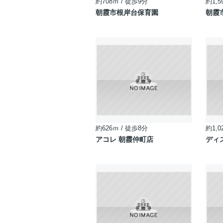
約708ｍ / 徒歩9分
約1,5
朝霞市根岸台保育園
朝霞
約626ｍ / 徒歩8分
約1,0
アコレ 朝霞仲町店
ディ