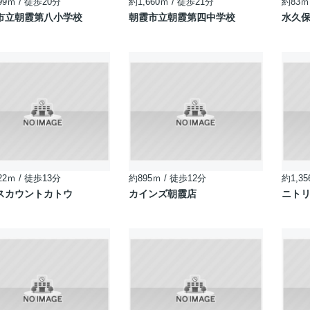
99ｍ / 徒歩20分
約1,660ｍ / 徒歩21分
約83ｍ
市立朝霞第八小学校
朝霞市立朝霞第四中学校
水久
22ｍ / 徒歩13分
約895ｍ / 徒歩12分
約1,35
スカウントカトウ
カインズ朝霞店
ニトリ