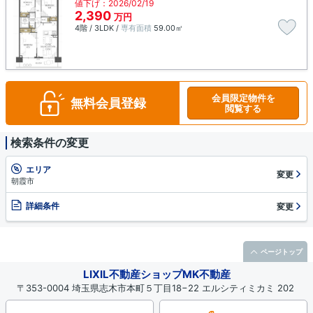
値下げ：2026/02/19
2,390
万円
4階 / 3LDK /
専有面積
59.00㎡
会員限定物件を
無料会員登録
閲覧する
検索条件の変更
エリア
変更
朝霞市
詳細条件
変更
ページトップ
LIXIL不動産ショップMK不動産
〒353-0004 埼玉県志木市本町５丁目18−22 エルシティミカミ 202