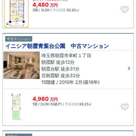
4,480
万円
3階 / 3LDK /
専有面積
62.82㎡
中古マンション
イニシア朝霞青葉台公園 中古マンション
埼玉県朝霞市幸町１丁目
朝霞駅 徒歩12分
朝霞台駅 徒歩31分
北朝霞駅 徒歩32分
15階建 / 2010年 2月(築16年)
4,980
万円
1階 / 2LDK+S(納戸) /
専有面積
68.25㎡