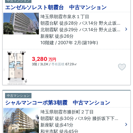
中古マンション
エンゼルソレスト朝霞台 中古マンション
埼玉県朝霞市泉水１丁目
朝霞台駅 徒歩28分 バス14分 野火止坂上下車 徒歩1分
北朝霞駅 徒歩29分 バス14分 野火止坂上下車 徒歩1分
新座駅 徒歩26分
10階建 / 2007年 2月(築19年)
3,280
万円
3階 / 3LDK /
専有面積
67.29㎡
中古マンション
シャルマンコーポ第3朝霞 中古マンション
埼玉県朝霞市膝折町２丁目
朝霞駅 徒歩30分 バス9分 膝折坂下下車 徒歩9分
新座駅 徒歩41分
和光市駅 徒歩45分