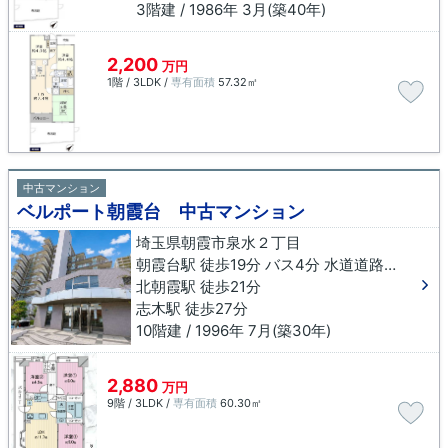
3階建 / 1986年 3月(築40年)
2,200
万円
1階 / 3LDK /
専有面積
57.32㎡
中古マンション
ベルポート朝霞台 中古マンション
埼玉県朝霞市泉水２丁目
朝霞台駅 徒歩19分 バス4分 水道道路入口下車 徒歩4分
北朝霞駅 徒歩21分
志木駅 徒歩27分
10階建 / 1996年 7月(築30年)
2,880
万円
9階 / 3LDK /
専有面積
60.30㎡