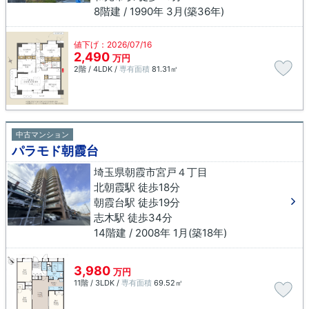
8階建 / 1990年 3月(築36年)
値下げ：2026/07/16
2,490
万円
2階 / 4LDK /
専有面積
81.31㎡
中古マンション
パラモド朝霞台
埼玉県朝霞市宮戸４丁目
北朝霞駅 徒歩18分
朝霞台駅 徒歩19分
志木駅 徒歩34分
14階建 / 2008年 1月(築18年)
3,980
万円
11階 / 3LDK /
専有面積
69.52㎡