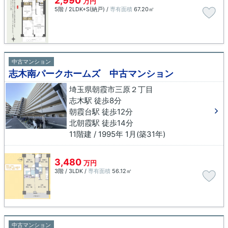
2,990
万円
5階 / 2LDK+S(納戸) /
専有面積
67.20㎡
中古マンション
志木南パークホームズ 中古マンション
埼玉県朝霞市三原２丁目
志木駅 徒歩8分
朝霞台駅 徒歩12分
北朝霞駅 徒歩14分
11階建 / 1995年 1月(築31年)
3,480
万円
3階 / 3LDK /
専有面積
56.12㎡
中古マンション