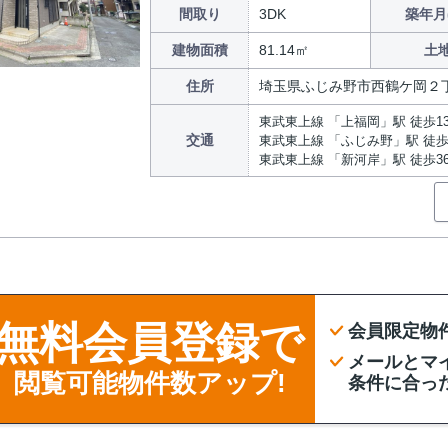
間取り
3DK
築年月
建物面積
81.14㎡
土
住所
埼玉県ふじみ野市西鶴ケ岡２
東武東上線 「上福岡」駅 徒歩1
交通
東武東上線 「ふじみ野」駅 徒歩
東武東上線 「新河岸」駅 徒歩3
無料会員登録で
会員限定物
メールとマ
閲覧可能物件数アップ!
条件に合っ