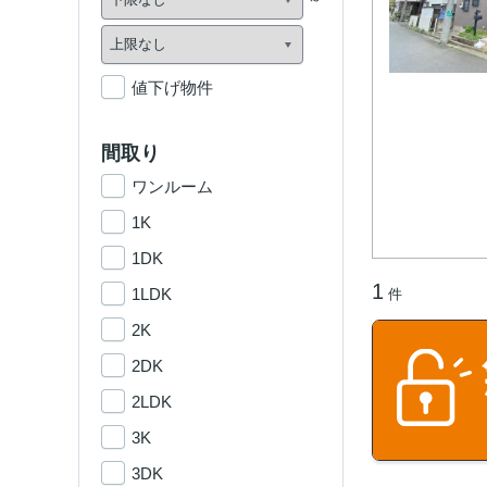
値下げ物件
間取り
ワンルーム
1K
1DK
1
1LDK
件
2K
2DK
2LDK
3K
3DK