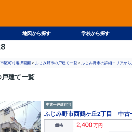
地図から探す
学校から探す
28
市区町村選択画面
ふじみ野市の戸建て一覧
ふじみ野市の詳細エリアから
の戸建て一覧
中古一戸建住宅
ふじみ野市西鶴ヶ丘2丁目 中古
2,400
価格
万円