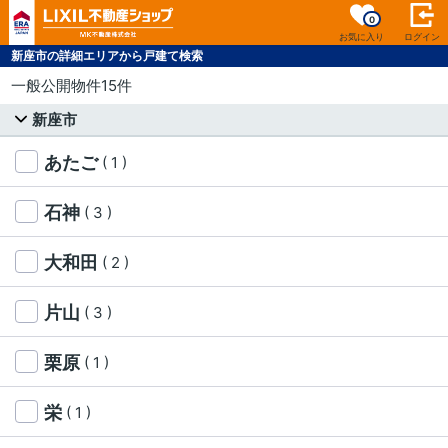
0
お気に入り
ログイン
新座市の詳細エリアから戸建て検索
一般公開物件15件
新座市
あたご
( 1 )
石神
( 3 )
大和田
( 2 )
片山
( 3 )
栗原
( 1 )
栄
( 1 )