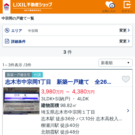
0
お気に入り
ログイン
中宗岡の戸建て一覧
変更
エリア
中宗岡
変更
詳細条件
3
件
1～3件表示 /3件
分譲
新築一戸建住宅
志木市中宗岡1丁目 新築一戸建て 全26棟
3,980
～ 4,380
万円
万円
3LDK+S(納戸) ・ 4LDK
建物面積
98.82㎡
埼玉県志木市中宗岡１丁目
志木駅 徒歩36分 バス10分 志木高校入口下車 徒歩5分
柳瀬川駅 徒歩40分
北朝霞駅 徒歩48分