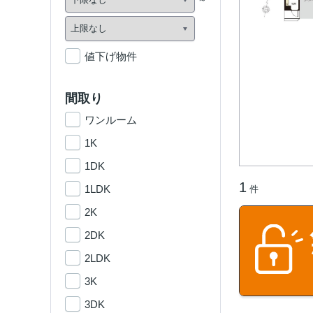
値下げ物件
間取り
ワンルーム
1K
1DK
1
1LDK
件
2K
2DK
2LDK
3K
3DK