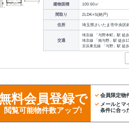
建物面積
100.60㎡
間取り
2LDK+S(納戸)
住所
埼玉県さいたま市中央区
埼京線 「与野本町」駅 徒歩
交通
埼京線 「南与野」駅 徒歩1
京浜東北線 「与野」駅 徒歩
無料会員登録で
会員限定物
メールとマ
閲覧可能物件数アップ!
条件に合っ