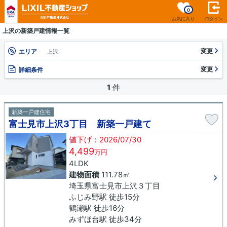
0
お気に入り
ログイン
上沢の新築戸建情報一覧
変更
エリア
上沢
変更
詳細条件
1
件
新築一戸建住宅
富士見市上沢3丁目 新築一戸建て
値下げ：2026/07/30
4,499
万円
4LDK
建物面積
111.78㎡
埼玉県富士見市上沢３丁目
ふじみ野駅 徒歩15分
鶴瀬駅 徒歩16分
みずほ台駅 徒歩34分