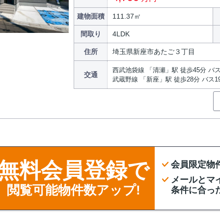
建物面積
111.37㎡
間取り
4LDK
住所
埼玉県新座市あたご３丁目
西武池袋線 「清瀬」駅 徒歩45分 バ
交通
武蔵野線 「新座」駅 徒歩28分 バス
無料会員登録で
会員限定物
メールとマ
閲覧可能物件数アップ!
条件に合っ