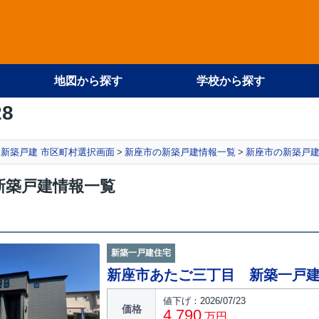
地図から探す
学校から探す
28
新築戸建 市区町村選択画面
新座市の新築戸建情報一覧
新座市の新築戸建
新築戸建情報一覧
新築一戸建住宅
新座市あたご三丁目 新築一戸
値下げ：2026/07/23
価格
4,790
万円