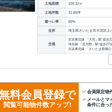
土地面積
105.32㎡
土地坪数
31.85坪
建ぺい率
60%
住所
埼玉県さいたま市大宮区上
京浜東北線 「大宮」駅 徒歩2
交通
埼京線 「北与野」駅 徒歩27
京浜東北線 「さいたま新都心」
無料会員登録で
会員限定物
メールとマ
閲覧可能物件数アップ!
条件に合っ