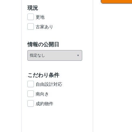
現況
更地
古家あり
情報の公開日
こだわり条件
自由設計対応
南向き
成約物件