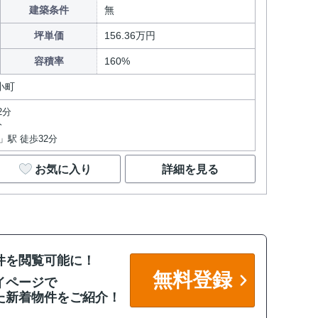
建築条件
無
坪単価
156.36万円
容積率
160%
小町
2分
分
駅 徒歩32分
お気に入り
詳細を見る
件を閲覧可能に！
無料登録
イページで
た新着物件をご紹介！