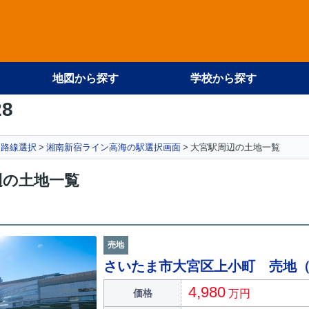
地図から探す
学校から探す
28
路線選択
湘南新宿ライン高海の駅選択画面
大宮駅周辺の土地一覧
辺の土地一覧
売地
さいたま市大宮区上小町 売地
4,980
価格
万円