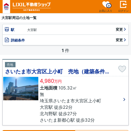
0
お気に入り
ログイン
大宮駅周辺の土地一覧
変更
駅
大宮駅
変更
詳細条件
1
件
売地
さいたま市大宮区上小町 売地（建築条件無し）
4,980
万円
土地面積
105.32㎡
無
埼玉県さいたま市大宮区上小町
大宮駅 徒歩22分
北与野駅 徒歩27分
さいたま新都心駅 徒歩32分