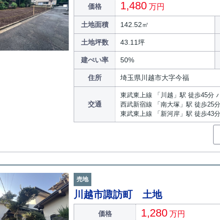
1,480
価格
万円
土地面積
142.52㎡
土地坪数
43.11坪
建ぺい率
50%
住所
埼玉県川越市大字今福
東武東上線 「川越」駅 徒歩45分 
交通
西武新宿線 「南大塚」駅 徒歩25
東武東上線 「新河岸」駅 徒歩43
売地
川越市諏訪町 土地
1,280
価格
万円