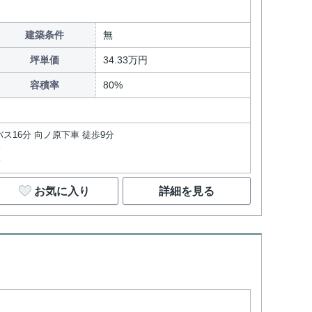
建築条件
無
坪単価
34.33万円
容積率
80%
バス16分 向ノ原下車 徒歩9分
分
分
お気に入り
詳細を見る