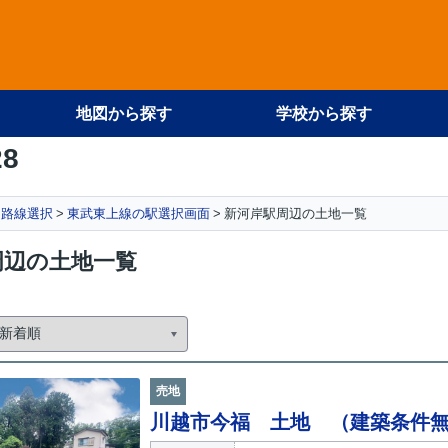
地図から探す
学校から探す
28
路線選択
東武東上線の駅選択画面
新河岸駅周辺の土地一覧
周辺の土地一覧
売地
川越市今福 土地 （建築条件