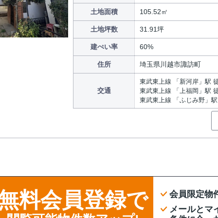
土地面積
105.52㎡
土地坪数
31.91坪
建ぺい率
60%
住所
埼玉県川越市諏訪町
東武東上線 「新河岸」駅 徒
交通
東武東上線 「上福岡」駅 徒
東武東上線 「ふじみ野」駅 
無料会員登録で
会員限定物
メールとマ