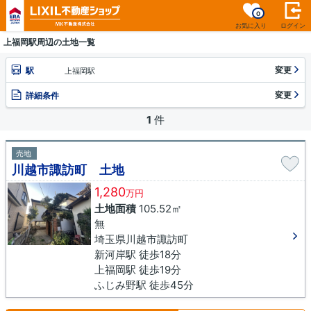
0
お気に入り
ログイン
上福岡駅周辺の土地一覧
変更
駅
上福岡駅
変更
詳細条件
1
件
売地
川越市諏訪町 土地
1,280
万円
土地面積
105.52㎡
無
埼玉県川越市諏訪町
新河岸駅 徒歩18分
上福岡駅 徒歩19分
ふじみ野駅 徒歩45分