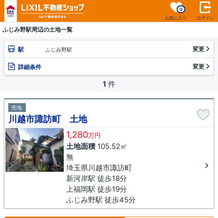
0
お気に入り
ログイン
ふじみ野駅周辺の土地一覧
変更
駅
ふじみ野駅
変更
詳細条件
1
件
売地
川越市諏訪町 土地
1,280
万円
土地面積
105.52㎡
無
埼玉県川越市諏訪町
新河岸駅 徒歩18分
上福岡駅 徒歩19分
ふじみ野駅 徒歩45分