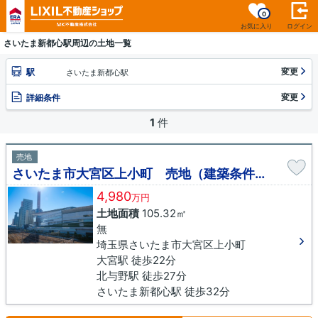
0
お気に入り
ログイン
さいたま新都心駅周辺の土地一覧
変更
駅
さいたま新都心駅
変更
詳細条件
1
件
売地
さいたま市大宮区上小町 売地（建築条件無し）
4,980
万円
土地面積
105.32㎡
無
埼玉県さいたま市大宮区上小町
大宮駅 徒歩22分
北与野駅 徒歩27分
さいたま新都心駅 徒歩32分