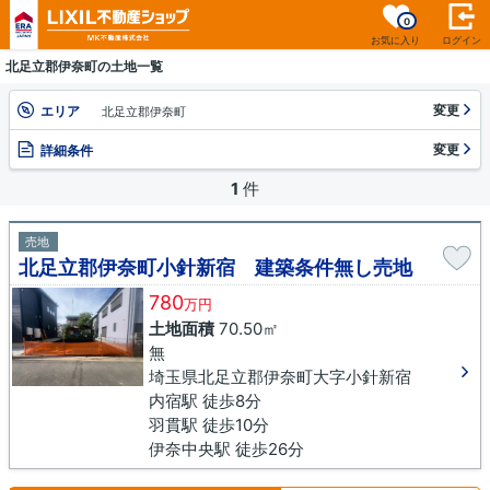
0
お気に入り
ログイン
北足立郡伊奈町の土地一覧
変更
エリア
北足立郡伊奈町
変更
詳細条件
1
件
売地
北足立郡伊奈町小針新宿 建築条件無し売地
780
万円
土地面積
70.50㎡
無
埼玉県北足立郡伊奈町大字小針新宿
内宿駅 徒歩8分
羽貫駅 徒歩10分
伊奈中央駅 徒歩26分