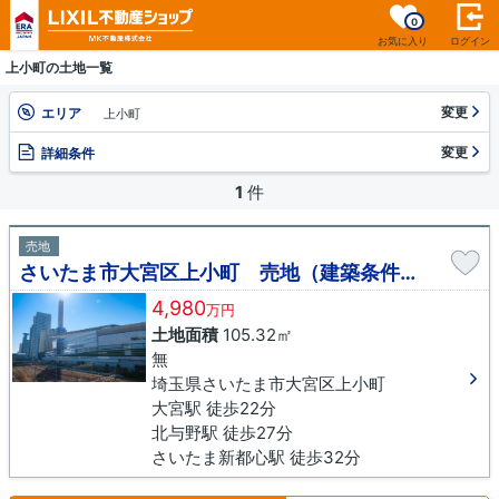
0
お気に入り
ログイン
上小町の土地一覧
変更
エリア
上小町
変更
詳細条件
1
件
売地
さいたま市大宮区上小町 売地（建築条件無し）
4,980
万円
土地面積
105.32㎡
無
埼玉県さいたま市大宮区上小町
大宮駅 徒歩22分
北与野駅 徒歩27分
さいたま新都心駅 徒歩32分