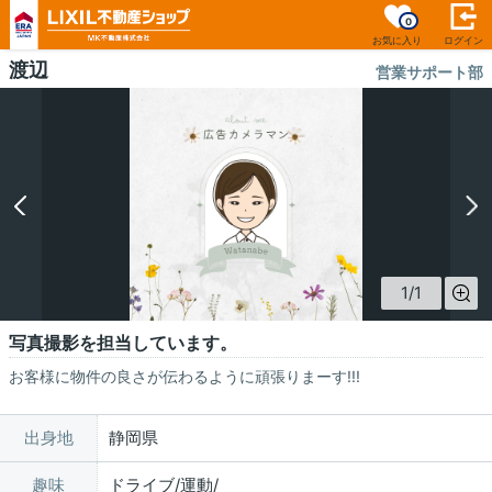
0
お気に入り
ログイン
渡辺
営業サポート部
1
/
1
写真撮影を担当しています。
お客様に物件の良さが伝わるように頑張りまーす!!!
出身地
静岡県
趣味
ドライブ/運動/