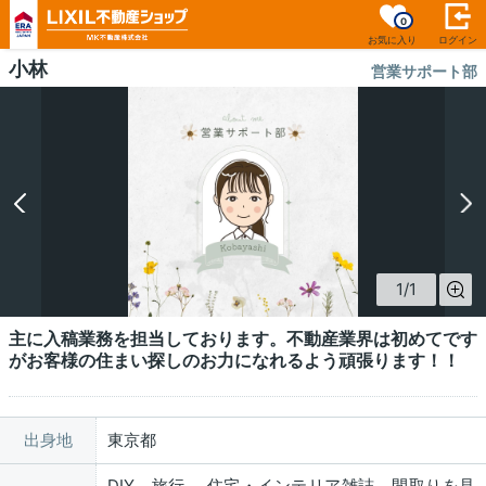
0
お気に入り
ログイン
小林
営業サポート部
1
/
1
主に入稿業務を担当しております。不動産業界は初めてです
がお客様の住まい探しのお力になれるよう頑張ります！！
出身地
東京都
DIY、旅行、 住宅・インテリア雑誌、間取りを見