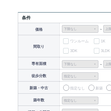
条件
価格
ワンルーム
1K
間取り
3DK
3LDK
専有面積
徒歩分数
新築・中古
指定なし
新築
築年数