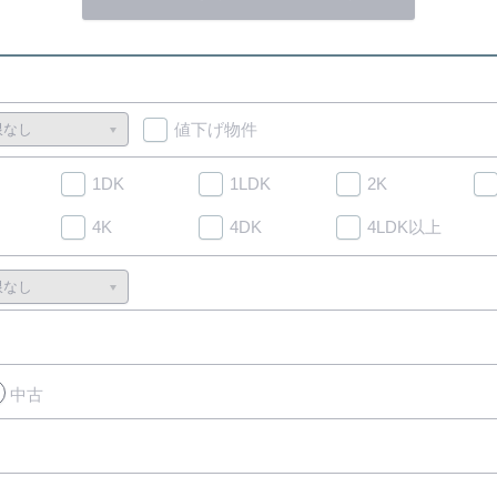
値下げ物件
1DK
1LDK
2K
4K
4DK
4LDK以上
中古