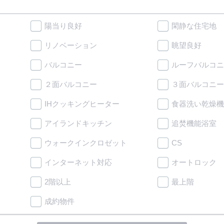
陽当り良好
閑静な住宅地
リノベーション
眺望良好
バルコニー
ルーフバルコニ
２面バルコニー
３面バルコニー
IHクッキングヒーター
食器洗い乾燥機
アイランドキッチン
追焚機能浴室
ウォークインクロゼット
CS
インターネット対応
オートロック
2階以上
最上階
成約物件