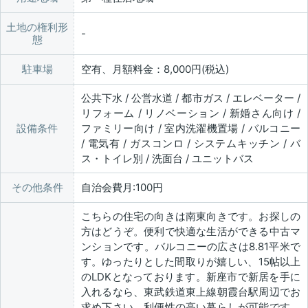
土地の権利形
態
駐車場
空有、月額料金：8,000円(税込)
公共下水 / 公営水道 / 都市ガス / エレベーター /
リフォーム / リノベーション / 新婚さん向け /
設備条件
ファミリー向け / 室内洗濯機置場 / バルコニー
/ 電気有 / ガスコンロ / システムキッチン / バ
ス・トイレ別 / 洗面台 / ユニットバス
その他条件
自治会費月:100円
こちらの住宅の向きは南東向きです。お探しの
方はどうぞ。便利で快適な生活ができる中古マ
ンションです。バルコニーの広さは8.81平米で
す。ゆったりとした間取りが嬉しい、15帖以上
のLDKとなっております。新座市で新居を手に
入れるなら、東武鉄道東上線朝霞台駅周辺でお
求め下さい。利便性の高い暮らしが可能です。