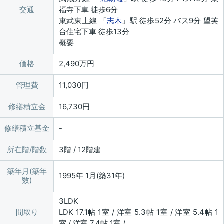
交通
福寺下車 徒歩6分
東武東上線 「
志木
」駅 徒歩52分 バス9分 望芙
台住宅下車 徒歩13分
概要
価格
2,490万円
管理費
11,030円
修繕積立金
16,730円
修繕積立基金
所在階/階数
3階 / 12階建
築年月(築年
1995年 1月(築31年)
数)
3LDK
間取り
LDK 17.1帖 1室 / 洋室 5.3帖 1室 / 洋室 5.4帖 1
室 / 洋室 7.4帖 1室 /