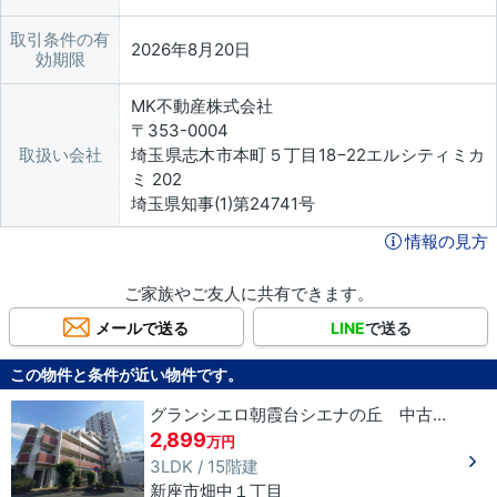
取引条件の有
2026年8月20日
効期限
MK不動産株式会社
〒353-0004
取扱い会社
埼玉県志木市本町５丁目18−22エルシティミカ
ミ 202
埼玉県知事(1)第24741号
情報の見方
ご家族やご友人に共有できます。
メールで送る
LINE
で送る
この物件と条件が近い物件です。
グランシエロ朝霞台シエナの丘 中古マンション
2,899
万円
3LDK / 15階建
新座市
畑中
１丁目