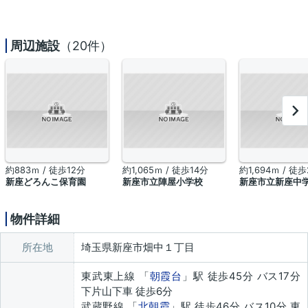
周辺施設
（20件）
約883ｍ / 徒歩12分
約1,065ｍ / 徒歩14分
約1,694ｍ / 徒
新座どろんこ保育園
新座市立陣屋小学校
新座市立新座中
物件詳細
所在地
埼玉県新座市畑中１丁目
東武東上線 「
朝霞台
」駅 徒歩45分 バス17分
下片山下車 徒歩6分
武蔵野線 「
北朝霞
」駅 徒歩46分 バス10分 東