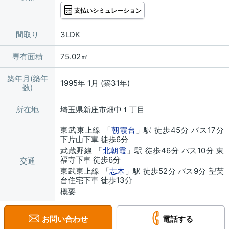
支払いシミュレーション
間取り
3LDK
専有面積
75.02㎡
築年月(築年
1995年 1月 (築31年)
数)
所在地
埼玉県新座市畑中１丁目
東武東上線 「
朝霞台
」駅 徒歩45分 バス17分
下片山下車 徒歩6分
武蔵野線 「
北朝霞
」駅 徒歩46分 バス10分 東
福寺下車 徒歩6分
交通
東武東上線 「
志木
」駅 徒歩52分 バス9分 望芙
台住宅下車 徒歩13分
概要
お問い合わせ
電話する