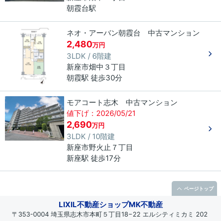
朝霞台駅
ネオ・アーバン朝霞台 中古マンション
2,480
万円
3LDK / 6階建
新座市
畑中
３丁目
朝霞駅 徒歩30分
モアコート志木 中古マンション
値下げ：2026/05/21
2,690
万円
3LDK / 10階建
新座市
野火止
７丁目
新座駅 徒歩17分
ページトップ
LIXIL不動産ショップMK不動産
〒353-0004 埼玉県志木市本町５丁目18−22 エルシティミカミ 202