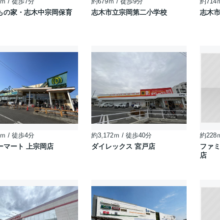
ｍ / 徒歩7分
約679ｍ / 徒歩9分
約714
もの家・志木中宗岡保育
志木市立宗岡第二小学校
志木
ｍ / 徒歩4分
約3,172ｍ / 徒歩40分
約228
ーマート 上宗岡店
ダイレックス 宮戸店
ファミ
店