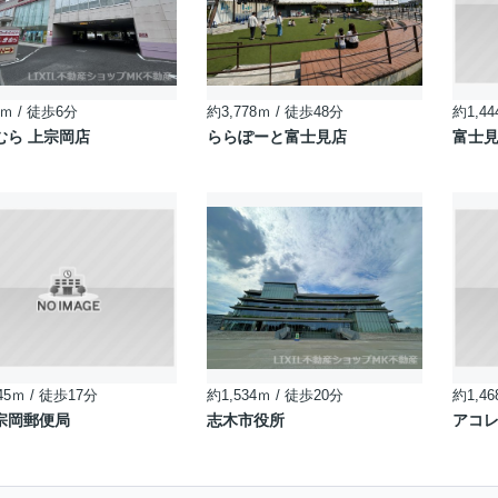
ｍ / 徒歩6分
約3,778ｍ / 徒歩48分
約1,44
むら 上宗岡店
ららぽーと富士見店
富士
45ｍ / 徒歩17分
約1,534ｍ / 徒歩20分
約1,46
宗岡郵便局
志木市役所
アコレ