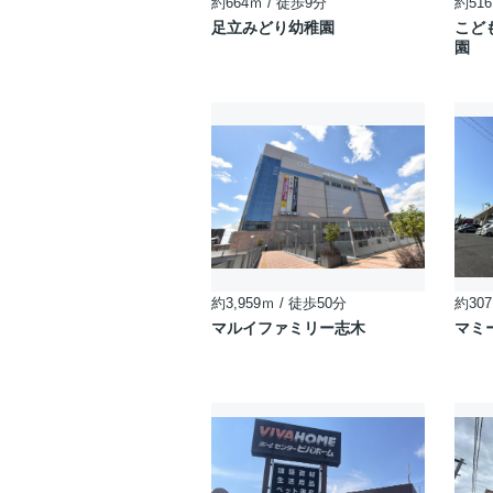
約664ｍ / 徒歩9分
約516
足立みどり幼稚園
こど
園
約3,959ｍ / 徒歩50分
約307
マルイファミリー志木
マミ