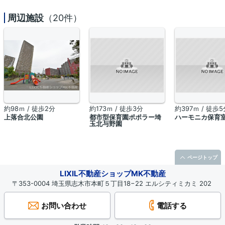
周辺施設
（20件）
約98ｍ / 徒歩2分
約173ｍ / 徒歩3分
約397ｍ / 徒歩5
上落合北公園
都市型保育園ポポラー埼
ハーモニカ保育
玉北与野園
ページトップ
LIXIL不動産ショップMK不動産
〒353-0004 埼玉県志木市本町５丁目18−22 エルシティミカミ 202
お問い合わせ
電話する