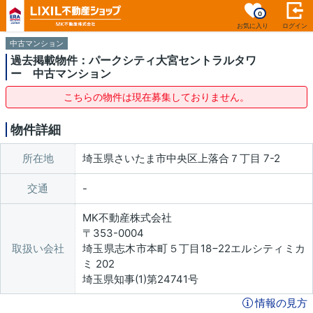
0
お気に入り
ログイン
中古マンション
過去掲載物件：パークシティ大宮セントラルタワ
ー 中古マンション
こちらの物件は現在募集しておりません。
物件詳細
所在地
埼玉県さいたま市中央区上落合７丁目 7-2
交通
MK不動産株式会社
〒353-0004
取扱い会社
埼玉県志木市本町５丁目18−22エルシティミカ
ミ 202
埼玉県知事(1)第24741号
情報の見方