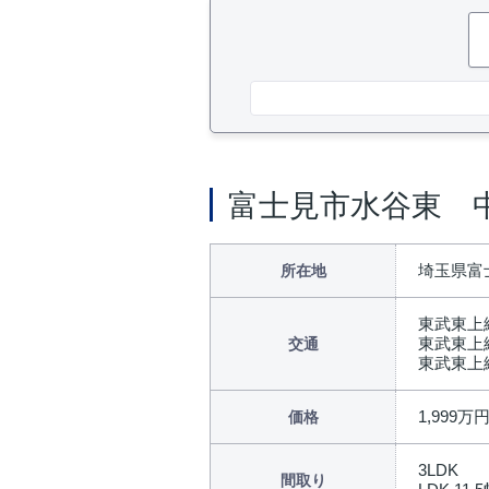
富士見市水谷東 
埼玉県富
所在地
東武東上
東武東上
交通
東武東上
1,999万
価格
3LDK
間取り