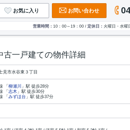
0
お気に入り
お問い合わせ
営業時間：
10：00～19：00 /
定休日：
火曜日・水曜
中古一戸建ての物件詳細
士見市水谷東３丁目
線 「
柳瀬川
」駅 徒歩28分
線 「
志木
」駅 徒歩30分
線 「
みずほ台
」駅 徒歩37分
円