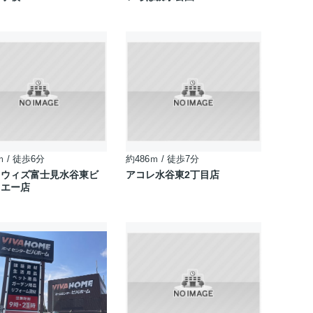
ｍ / 徒歩6分
約486ｍ / 徒歩7分
ツウィズ富士見水谷東ビ
アコレ水谷東2丁目店
・エー店