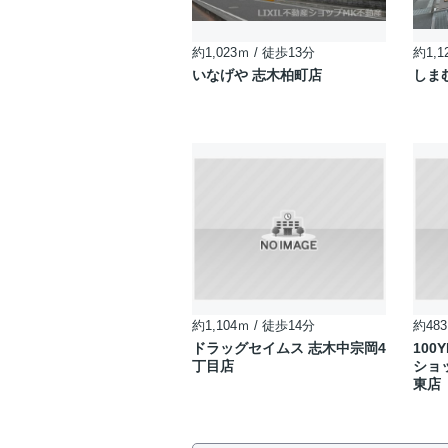
約1,023ｍ / 徒歩13分
約1,1
いなげや 志木柏町店
しま
約1,104ｍ / 徒歩14分
約483
ドラッグセイムス 志木中宗岡4
100Y
丁目店
ショ
東店