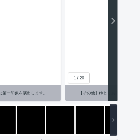
1
/
20
な第一印象を演出します。
【その他】ゆとりある洗面スペー