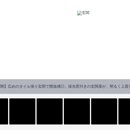
玄関】広めのタイル張り玄関で開放感◎。採光窓付きの玄関扉が、明るく上質