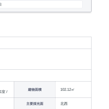
日
102.12㎡
建物面積
1室 /
北西
主要採光面