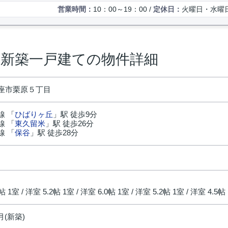
営業時間：
10：00～19：00 /
定休日：
火曜日・水曜
 新築一戸建ての物件詳細
座市栗原５丁目
線 「
ひばりヶ丘
」駅 徒歩9分
線 「
東久留米
」駅 徒歩26分
線 「
保谷
」駅 徒歩28分
円
8帖 1室 / 洋室 5.2帖 1室 / 洋室 6.0帖 1室 / 洋室 5.2帖 1室 / 洋室 4.5帖 
4月(新築)