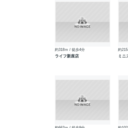
約318ｍ / 徒歩4分
約215
ライフ新座店
ミニ
約663ｍ / 徒歩9分
約102