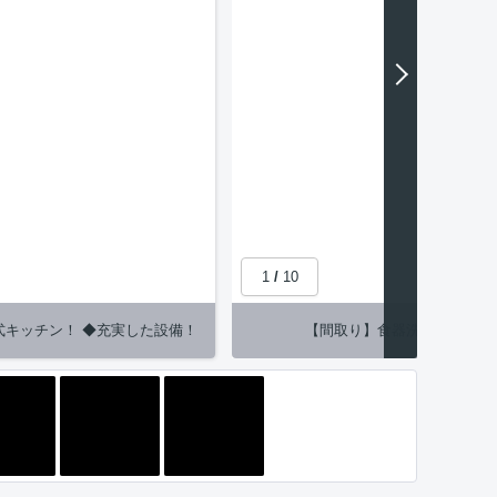
1
/
10
式キッチン！ ◆充実した設備！
【間取り】食器洗浄機、浴室