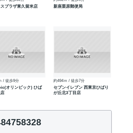
ロスプラザ東久留米店
新座栗原郵便局
ｍ / 徒歩9分
約494ｍ / 徒歩7分
pic(オリンピック) ひば
セブンイレブン 西東京ひばり
丘店
が丘北3丁目店
484758328