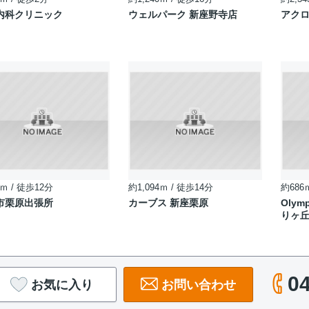
内科クリニック
ウェルパーク 新座野寺店
アク
ｍ / 徒歩12分
約1,094ｍ / 徒歩14分
約686
市栗原出張所
カーブス 新座栗原
Olym
りヶ
0
お気に入り
お問い合わせ