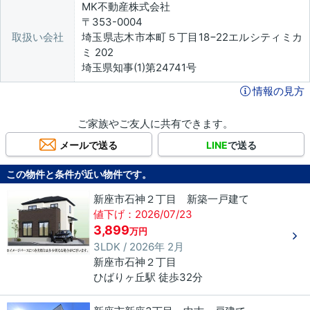
MK不動産株式会社
〒353-0004
取扱い会社
埼玉県志木市本町５丁目18−22エルシティミカ
ミ 202
埼玉県知事(1)第24741号
情報の見方
ご家族やご友人に共有できます。
メールで送る
LINE
で送る
この物件と条件が近い物件です。
新座市石神２丁目 新築一戸建て
値下げ：2026/07/23
3,899
万円
3LDK / 2026年 2月
新座市
石神
２丁目
ひばりヶ丘駅 徒歩32分