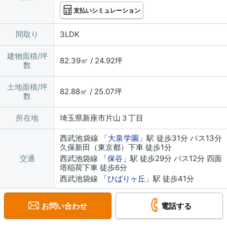
支払いシミュレーション
間取り
3LDK
建物面積/坪
82.39㎡ / 24.92坪
数
土地面積/坪
82.88㎡ / 25.07坪
数
所在地
埼玉県新座市片山３丁目
西武池袋線 「
大泉学園
」駅 徒歩31分 バス13分
久保新田（東京都）下車 徒歩1分
交通
西武池袋線 「
保谷
」駅 徒歩29分 バス12分 四面
塔稲荷下車 徒歩6分
西武池袋線 「
ひばりヶ丘
」駅 徒歩41分
お問い合わせ
電話する