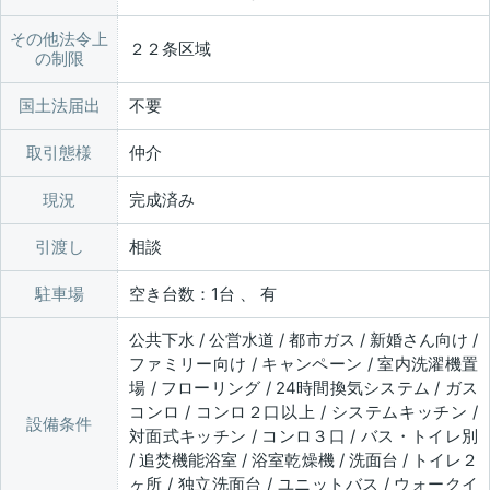
その他法令上
２２条区域
の制限
国土法届出
不要
取引態様
仲介
現況
完成済み
引渡し
相談
駐車場
空き台数：1台 、 有
公共下水 / 公営水道 / 都市ガス / 新婚さん向け /
ファミリー向け / キャンペーン / 室内洗濯機置
場 / フローリング / 24時間換気システム / ガス
コンロ / コンロ２口以上 / システムキッチン /
設備条件
対面式キッチン / コンロ３口 / バス・トイレ別
/ 追焚機能浴室 / 浴室乾燥機 / 洗面台 / トイレ２
ヶ所 / 独立洗面台 / ユニットバス / ウォークイ