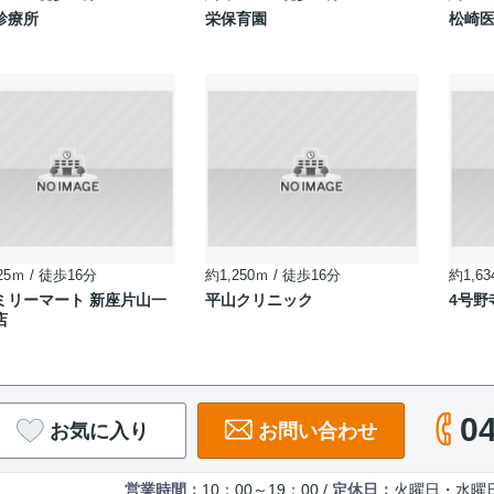
診療所
栄保育園
松崎
25ｍ / 徒歩16分
約1,250ｍ / 徒歩16分
約1,63
ミリーマート 新座片山一
平山クリニック
4号野
店
0
お気に入り
お問い合わせ
営業時間：
10：00～19：00 /
定休日：
火曜日・水曜