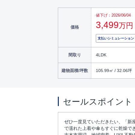
値下げ：2026/06/04
3,499
万円
価格
支払いシミュレーション
間取り
4LDK
建物面積/坪数
105.99㎡ / 32.06坪
セールスポイント
ぜひ一度見ていただきたい、「新座
で濡れた上着や傘もすぐに乾燥で
志木市周辺 地域密着 LIXIL