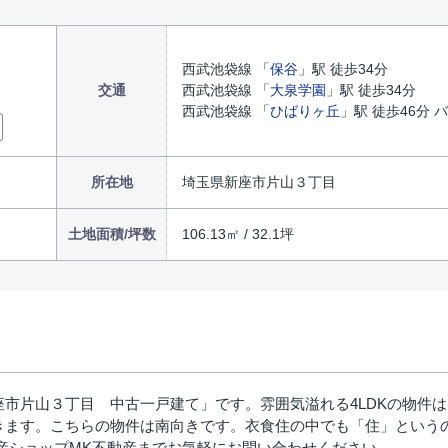
西武池袋線 「
保谷
」駅 徒歩34分
交通
西武池袋線 「
大泉学園
」駅 徒歩34分
西武池袋線 「
ひばりヶ丘
」駅 徒歩46分 
所在地
埼玉県新座市片山３丁目
土地面積/坪数
106.13㎡ / 32.1坪
市片山３丁目 中古一戸建て」です。雰囲気溢れる4LDKの物件
きます。こちらの物件は南向きです。衣食住の中でも「住」という
不動産ショップMK不動産までお気軽にお問い合わせください。