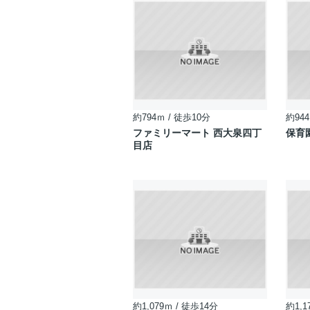
約794ｍ / 徒歩10分
約944
ファミリーマート 西大泉四丁
保育
目店
約1,079ｍ / 徒歩14分
約1,1