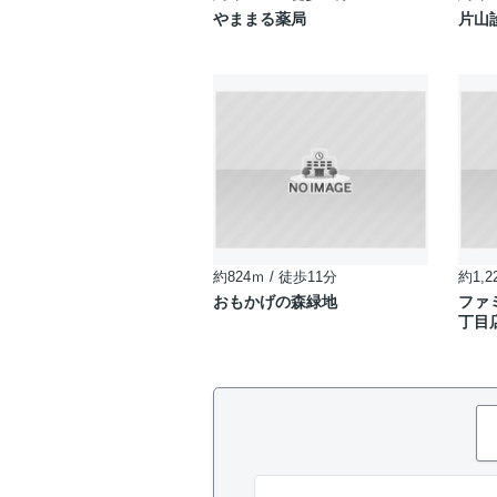
やままる薬局
片山
約824ｍ / 徒歩11分
約1,2
おもかげの森緑地
ファ
丁目