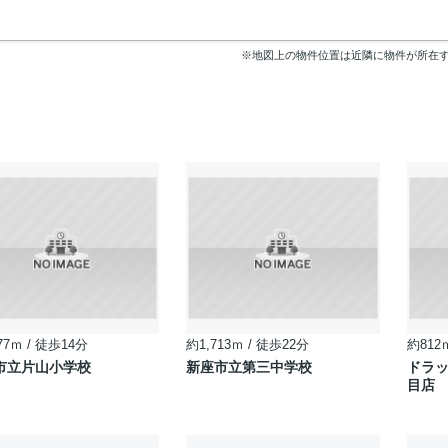
※地図上の物件位置は近隣に物件が所在
77ｍ / 徒歩14分
約1,713ｍ / 徒歩22分
約812
市立片山小学校
新座市立第三中学校
ドラッ
目店