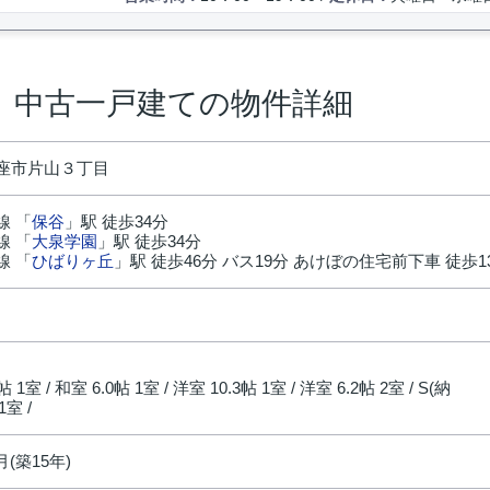
 中古一戸建ての物件詳細
座市片山３丁目
線 「
保谷
」駅 徒歩34分
線 「
大泉学園
」駅 徒歩34分
線 「
ひばりヶ丘
」駅 徒歩46分 バス19分 あけぼの住宅前下車 徒歩1
円
5帖 1室 / 和室 6.0帖 1室 / 洋室 10.3帖 1室 / 洋室 6.2帖 2室 / S(納
1室 /
月(築15年)