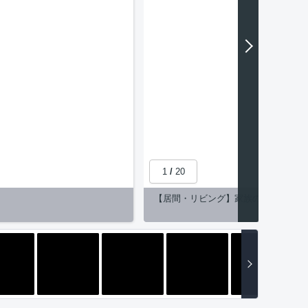
1
/
20
【居間・リビング】家族のそばで自分