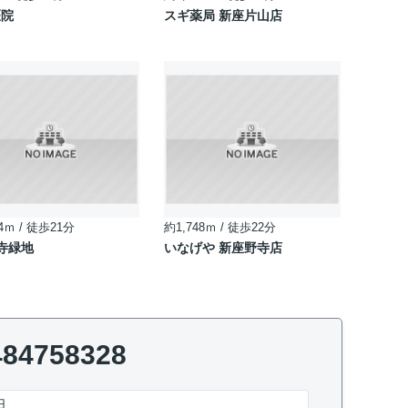
医院
スギ薬局 新座片山店
4ｍ / 徒歩21分
約1,748ｍ / 徒歩22分
寺緑地
いなげや 新座野寺店
484758328
日