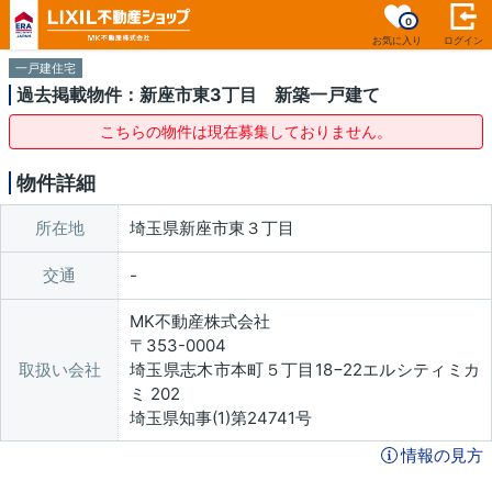
0
お気に入り
ログイン
一戸建住宅
過去掲載物件：新座市東3丁目 新築一戸建て
こちらの物件は現在募集しておりません。
物件詳細
所在地
埼玉県新座市東３丁目
交通
MK不動産株式会社
〒353-0004
取扱い会社
埼玉県志木市本町５丁目18−22エルシティミカ
ミ 202
埼玉県知事(1)第24741号
情報の見方