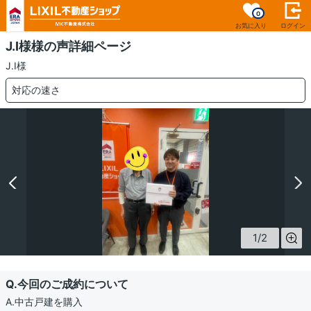
0
お気に入り
ログイン
J.I様様の声詳細ページ
J.I様
対応の速さ
1
/
2
Q.今回のご成約について
A.中古戸建を購入