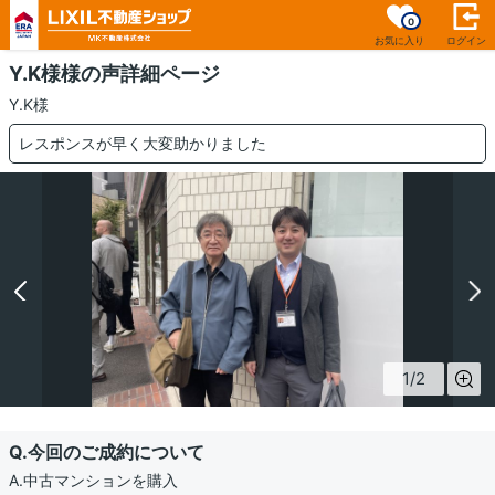
0
お気に入り
ログイン
Y.K様様の声詳細ページ
Y.K様
レスポンスが早く大変助かりました
1
/
2
Q.今回のご成約について
A.中古マンションを購入