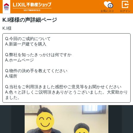
0
お気に入り
ログイン
K.I様様の声詳細ページ
K.I様
Q.今回のご成約について
A.新築一戸建てを購入
Q.弊社を知ったきっかけは何ですか
A.ホームページ
Q.物件の決め手を教えてください
A.場所
Q.当社をご利用頂きました感想やご意見等をお聞かせください
A.色々と詳しくご説明頂きありがとうございました。大変助かり
ました。