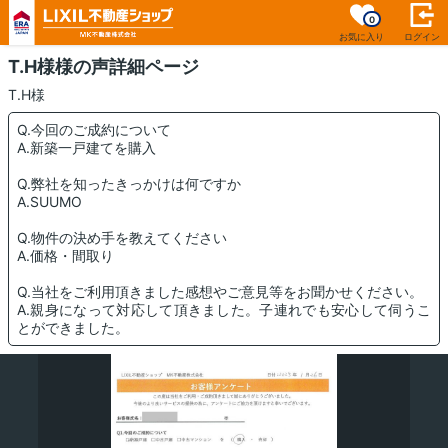
0
お気に入り
ログイン
T.H様様の声詳細ページ
T.H様
Q.今回のご成約について
A.新築一戸建てを購入
Q.弊社を知ったきっかけは何ですか
A.SUUMO
Q.物件の決め手を教えてください
A.価格・間取り
Q.当社をご利用頂きました感想やご意見等をお聞かせください。
A.親身になって対応して頂きました。子連れでも安心して伺うこ
とができました。