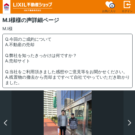
0
お気に入り
ログイン
M.I様様の声詳細ページ
M.I様
Q.今回のご成約について
A.不動産の売却
Q.弊社を知ったきっかけは何ですか？
A.売却サイト
Q.当社をご利用頂きました感想やご意見等をお聞かせください。
A.残置物の撤去から売却まですべて自社でやっていただき助かり
ました。