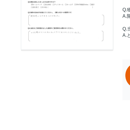
Q
A
Q
A