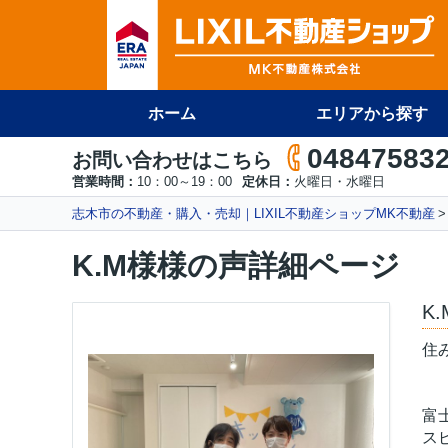
ホーム
エリアから探す
04847583
お問い合わせはこちら
営業時間：
10：00～19：00
定休日：
火曜日・水曜日
志木市の不動産・購入・売却｜LIXIL不動産ショップMK不動産
K.M様様の声詳細ページ
K
住
富
ス