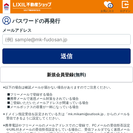
0
お気に入り
ログイン
パスワードの再発行
メールアドレス
新規会員登録
(無料)
※以下の場合は確認メールが届かない場合がありますのでご注意ください。
■フリーメールで登録する場合
■携帯メールで迷惑メール対策をされている場合
■ご登録いただいたメールアドレスが間違っている場合
■メールボックスの容量が一杯になっている場合
※ドメイン指定受信を設定されている方は「mk.mikami@outlook.jp」からのメールを
受信できるように設定してください。
※携帯電話やフリーメールのメールアドレスでのご登録で、PCメールの受信拒否設定
やURL付きメールの受信拒否設定をしている場合に、受信フォルダでなく迷惑メール