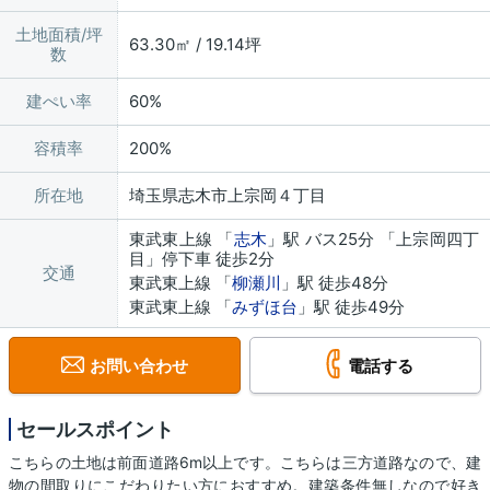
土地面積/坪
63.30㎡ / 19.14坪
数
建ぺい率
60%
容積率
200%
所在地
埼玉県志木市上宗岡４丁目
東武東上線 「
志木
」駅 バス25分 「上宗岡四丁
目」停下車 徒歩2分
交通
東武東上線 「
柳瀬川
」駅 徒歩48分
東武東上線 「
みずほ台
」駅 徒歩49分
お問い合わせ
電話する
セールスポイント
こちらの土地は前面道路6m以上です。こちらは三方道路なので、建
物の間取りにこだわりたい方におすすめ。建築条件無しなので好き