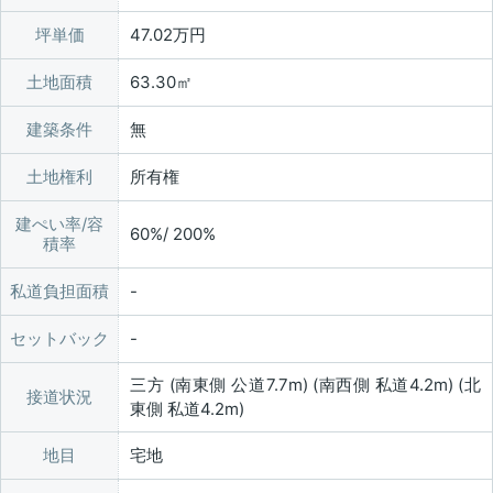
坪単価
47.02万円
土地面積
63.30㎡
建築条件
無
土地権利
所有権
建ぺい率/容
60%/ 200%
積率
私道負担面積
セットバック
三方 (南東側 公道7.7m) (南西側 私道4.2m) (北
接道状況
東側 私道4.2m)
地目
宅地