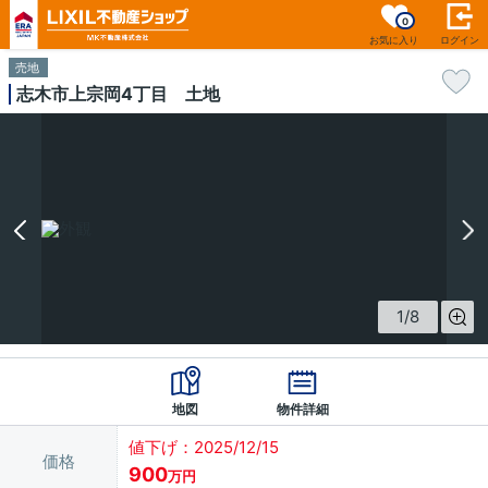
0
お気に入り
ログイン
売地
志木市上宗岡4丁目 土地
1
/
8
地図
物件詳細
値下げ：2025/12/15
価格
900
万円