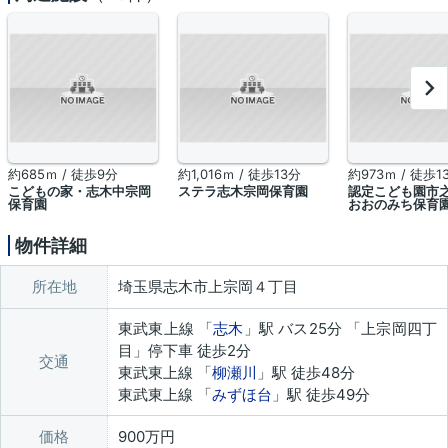
約685ｍ / 徒歩9分
約1,016ｍ / 徒歩13分
約973ｍ / 徒歩1
こどもの家・志木中宗岡
ステラ志木宗岡保育園
認定こども園市
保育園
おおのみち保育
物件詳細
所在地
埼玉県志木市上宗岡４丁目
東武東上線 「
志木
」駅 バス25分 「上宗岡四丁
目」停下車 徒歩2分
交通
東武東上線 「
柳瀬川
」駅 徒歩48分
東武東上線 「
みずほ台
」駅 徒歩49分
価格
900万円