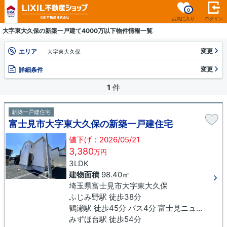
0
お気に入り
ログイン
大字東大久保の新築一戸建て4000万以下物件情報一覧
変更
エリア
大字東大久保
変更
詳細条件
1
件
新築一戸建住宅
富士見市大字東大久保の新築一戸建住宅
値下げ：2026/05/21
3,380
万円
3LDK
建物面積
98.40㎡
埼玉県富士見市大字東大久保
ふじみ野駅 徒歩38分
鶴瀬駅 徒歩45分 バス4分 富士見ニュータウン下車 徒歩19分
みずほ台駅 徒歩54分