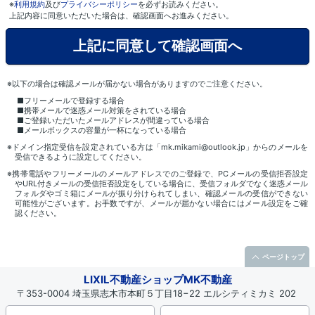
※
利用規約
及び
プライバシーポリシー
を必ずお読みください。
上記内容に同意いただいた場合は、確認画面へお進みください。
※以下の場合は確認メールが届かない場合がありますのでご注意ください。
■フリーメールで登録する場合
■携帯メールで迷惑メール対策をされている場合
■ご登録いただいたメールアドレスが間違っている場合
■メールボックスの容量が一杯になっている場合
※ドメイン指定受信を設定されている方は「mk.mikami@outlook.jp」からのメールを
受信できるように設定してください。
※携帯電話やフリーメールのメールアドレスでのご登録で、PCメールの受信拒否設定
やURL付きメールの受信拒否設定をしている場合に、受信フォルダでなく迷惑メール
フォルダやゴミ箱にメールが振り分けられてしまい、確認メールの受信ができない
可能性がございます。お手数ですが、メールが届かない場合にはメール設定をご確
認ください。
ページトップ
LIXIL不動産ショップMK不動産
〒353-0004 埼玉県志木市本町５丁目18−22 エルシティミカミ 202