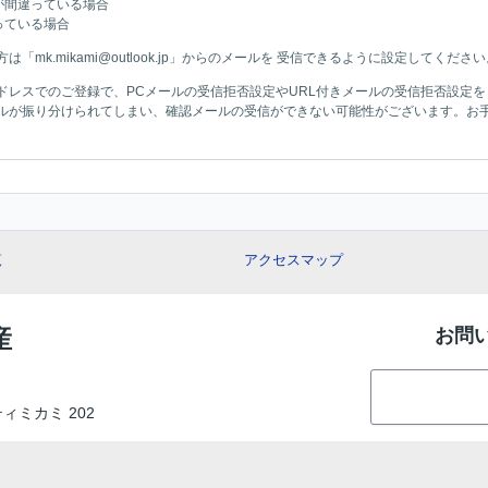
が間違っている場合
っている場合
mk.mikami@outlook.jp」からのメールを 受信できるように設定してください
ドレスでのご登録で、PCメールの受信拒否設定やURL付きメールの受信拒否設定
ルが振り分けられてしまい、確認メールの受信ができない可能性がございます。お
覧
アクセスマップ
産
お問
ティミカミ 202