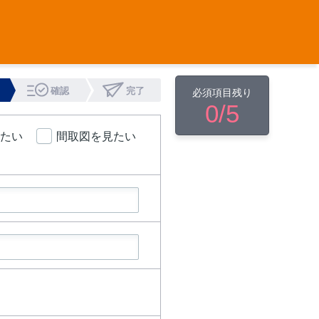
確認
完了
必須項目残り
0
/5
たい
間取図を見たい