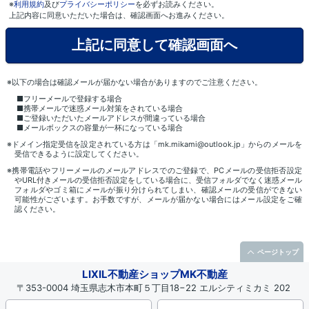
※
利用規約
及び
プライバシーポリシー
を必ずお読みください。
上記内容に同意いただいた場合は、確認画面へお進みください。
※以下の場合は確認メールが届かない場合がありますのでご注意ください。
■フリーメールで登録する場合
■携帯メールで迷惑メール対策をされている場合
■ご登録いただいたメールアドレスが間違っている場合
■メールボックスの容量が一杯になっている場合
※ドメイン指定受信を設定されている方は「mk.mikami@outlook.jp」からのメールを
受信できるように設定してください。
※携帯電話やフリーメールのメールアドレスでのご登録で、PCメールの受信拒否設定
やURL付きメールの受信拒否設定をしている場合に、受信フォルダでなく迷惑メール
フォルダやゴミ箱にメールが振り分けられてしまい、確認メールの受信ができない
可能性がございます。お手数ですが、メールが届かない場合にはメール設定をご確
認ください。
ページトップ
LIXIL不動産ショップMK不動産
〒353-0004 埼玉県志木市本町５丁目18−22 エルシティミカミ 202