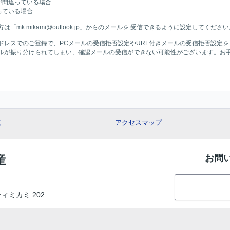
が間違っている場合
っている場合
mk.mikami@outlook.jp」からのメールを 受信できるように設定してください
ドレスでのご登録で、PCメールの受信拒否設定やURL付きメールの受信拒否設定
ルが振り分けられてしまい、確認メールの受信ができない可能性がございます。お
覧
アクセスマップ
産
お問
ティミカミ 202