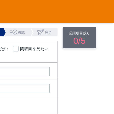
確認
完了
必須項目残り
0
/5
たい
間取図を見たい