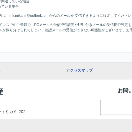
が間違っている場合
っている場合
mk.mikami@outlook.jp」からのメールを 受信できるように設定してください
ドレスでのご登録で、PCメールの受信拒否設定やURL付きメールの受信拒否設定
ルが振り分けられてしまい、確認メールの受信ができない可能性がございます。お
覧
アクセスマップ
産
お問
ティミカミ 202