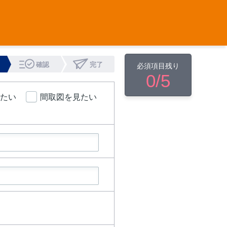
確認
完了
必須項目残り
0
/5
たい
間取図を見たい