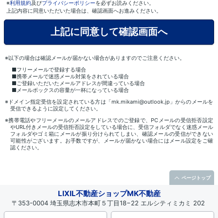
※
利用規約
及び
プライバシーポリシー
を必ずお読みください。
上記内容に同意いただいた場合は、確認画面へお進みください。
※以下の場合は確認メールが届かない場合がありますのでご注意ください。
■フリーメールで登録する場合
■携帯メールで迷惑メール対策をされている場合
■ご登録いただいたメールアドレスが間違っている場合
■メールボックスの容量が一杯になっている場合
※ドメイン指定受信を設定されている方は「mk.mikami@outlook.jp」からのメールを
受信できるように設定してください。
※携帯電話やフリーメールのメールアドレスでのご登録で、PCメールの受信拒否設定
やURL付きメールの受信拒否設定をしている場合に、受信フォルダでなく迷惑メール
フォルダやゴミ箱にメールが振り分けられてしまい、確認メールの受信ができない
可能性がございます。お手数ですが、メールが届かない場合にはメール設定をご確
認ください。
ページトップ
LIXIL不動産ショップMK不動産
〒353-0004 埼玉県志木市本町５丁目18−22 エルシティミカミ 202