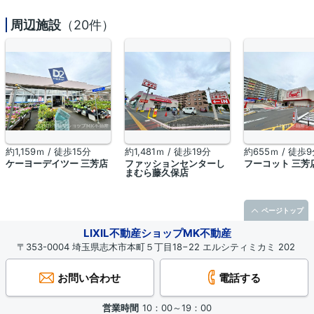
周辺施設
（20件）
約1,159ｍ / 徒歩15分
約1,481ｍ / 徒歩19分
約655ｍ / 徒歩
ケーヨーデイツー 三芳店
ファッションセンターし
フーコット 三芳
まむら藤久保店
ページトップ
LIXIL不動産ショップMK不動産
〒353-0004 埼玉県志木市本町５丁目18−22 エルシティミカミ 202
お問い合わせ
電話する
営業時間
10：00～19：00